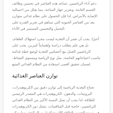
دعم أداء الرياضيين. تساعد هذه العناصر في تحسين وظائف
الجسم العامة، وتعزيز جهاز المناعة، مما يقلل من احتمالية
الإصابة بالأمراض. لذا فإن الحصول على نظام غذائي متوازن
يعد من العناصر الحيوية التي تساهم في تعزيز القدرة على
التحمل والتحسين المستمر في الأداء.
أخيرًا، يجب أن نعتبر أن التغذية ليست مجرد استهلاك الطعام،
بل هي علم يتطلب دراسة واهتماماً كبيرين. يجب على
الرياضيين العمل مع أخصائيي التغذية لوضع خطة غذائية
تناسب احتياجاتهم الخاصة، مثل نوع الرياضة ومستوى النشاط،
لضمان تحقيق أقصى استفادة من النظام الغذائي المتبع.
توازن العناصر الغذائية
تحتاج التغذية الرياضية إلى توازن دقيق بين الكربوهيدرات،
البروتينات، والدهون. الكربوهيدرات هي المصدر الرئيسي
للطاقة، لذا يجب أن تمثل النسبة الأكبر من النظام الغذائي
للرياضيين، خاصة قبل المنافسات. يتمثل دور الكربوهيدرات
في تزويد الجسم بالطاقة اللازمة للتمارين المكثفة، مما يمكن