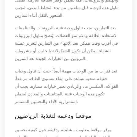
والهضم والبروتينات، مما يضمن توفير الطاقة اللازمة. يُفضل
تناول هذه الوجبة قبل ساعتين من بدء النشاط البدني، لتجنب
الشعور بالثقل أثناء التمارين.
بعد التمارين، يجب تناول وجبة غنية بالبروتينات والفيتامينات
لاستعادة الطاقة ودعم نمو العضلات. يُنصح بتناول البروتينات
في أقرب وقت ممكن بعد الانتهاء من التمارين لتعزيز عملية
الشفاء. يمكن أن تكون الشيكولاتة بالحليب أو مشروبات
البروتين من الخيارات الجيدة بعد التمرين.
تعد فترات ما بين الوجبات مهمة أيضاً؛ حيث أن تناول وجبات
خفيفة صحية تساعد على إبقاء مستوى الطاقة مرتفعاً.
الفواكه، المكسرات، والزبادي تعتبر خيارات ممتازة. يجب أن
تكون هذه الوجبات غنية بالفيتامينات والمعادن لضمان
استمرارية الأداء والتحسين المستمر.
موقعنا ودعمه لتغذية الرياضيين
يوفر موقعنا معلومات شاملة ودقيقة حول كيفية تحسين