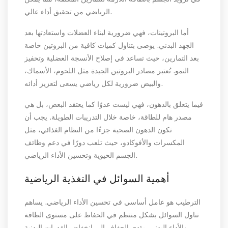
الرياضي من تحقيق أداء عالي.
أما البروتينات، فهي ضرورية لبناء العضلات واستعادتها بعد
الجهد البدني. يوصى بتناول كميات كافية من البروتين خاصة
بعد التمارين، حيث تساعد في إصلاح الأنسجة العضلية وتحفيز
النمو. تُعتبر مصادر البروتين الجيدة مثل اللحوم، الأسماك،
والبيض ضرورية لكل رياضي يسعى لتعزيز أدائه.
فيما يتعلق بالدهون، فهي ليست عدوًا كما يعتقد البعض، بل هي
مصدر هام للطاقة، خاصة خلال التدريبات الطويلة. يجب أن
تكون الدهون الصحية جزءًا من النظام الغذائي، مثل
المكسرات والأفوكادو، حيث تلعب دورًا في دعم وظائف
الجسم الحيوية وتحسين الأداء الرياضي.
أهمية السوائل في التغذية الرياضية
الترطيب هو عامل أساسي في تحسين الأداء الرياضي. يساهم
تناول السوائل بشكل منتظم في الحفاظ على مستوى الطاقة
والأداء البدني. يؤدي الجفاف إلى انخفاض القدرات البدنية